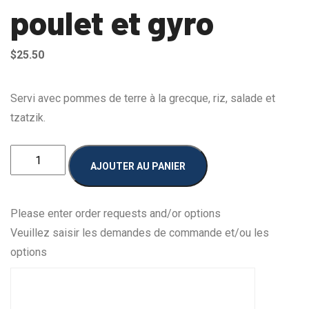
poulet et gyro
$
25.50
Servi avec pommes de terre à la grecque, riz, salade et
tzatzik.
quantité
AJOUTER AU PANIER
de
Assiette
mixte
Please enter order requests and/or options
-
Veuillez saisir les demandes de commande et/ou les
poulet
options
et
gyro