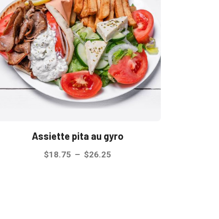
Assiette pita au gyro
Plage
$
18.75
–
$
26.25
de
Ce
prix :
produit
$18.75
a
à
plusieurs