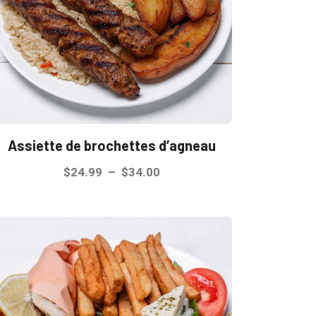
Assiette de brochettes d’agneau
Plage
$
24.99
–
$
34.00
de
Ce
prix :
produit
$24.99
a
à
plusieurs
$34.00
variations.
Les
options