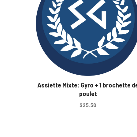
Les
options
peuvent
être
choisies
sur
la
page
du
produit
Assiette Mixte: Gyro + 1 brochette d
poulet
$
25.50