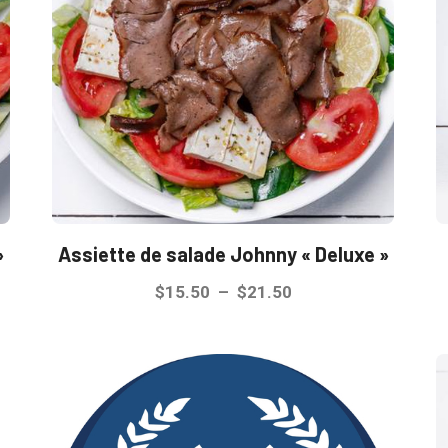
»
Assiette de salade Johnny « Deluxe »
Plage
$
15.50
–
$
21.50
de
Ce
prix :
produit
$15.50
a
à
plusieurs
$21.50
variations.