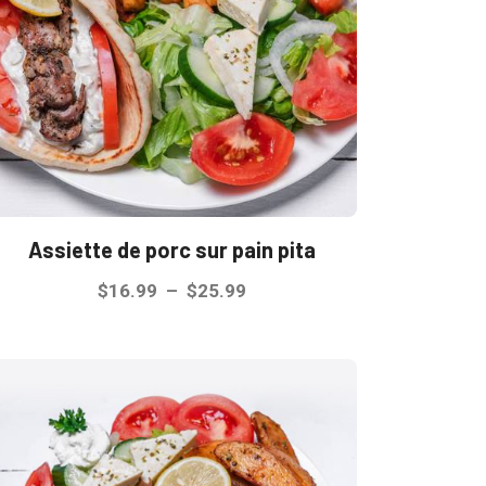
peuvent
être
choisies
sur
la
page
du
produit
Assiette de porc sur pain pita
Plage
$
16.99
–
$
25.99
de
Ce
prix :
produit
$16.99
a
à
plusieurs
$25.99
variations.
Les