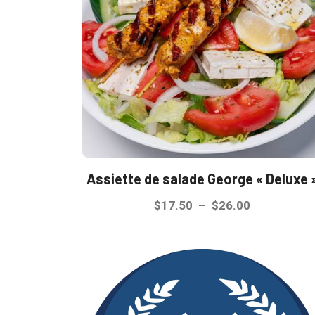
options
peuvent
être
choisies
sur
la
page
du
produit
Assiette de salade George « Deluxe 
Plage
$
17.50
–
$
26.00
de
Ce
prix :
produit
$17.50
a
à
plusieurs
$26.00
variations.