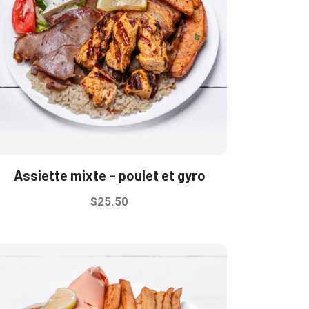
options
peuvent
être
choisies
sur
la
page
du
produit
Assiette mixte – poulet et gyro
$
25.50