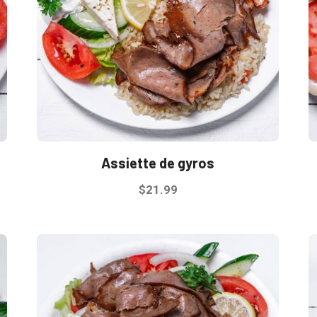
peuvent
être
choisies
sur
la
page
du
produit
Assiette de gyros
$
21.99