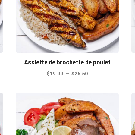
Assiette de brochette de poulet
Plage
$
19.99
–
$
26.50
de
Ce
prix :
produit
$19.99
a
à
plusieurs
$26.50
variations.
Les
options