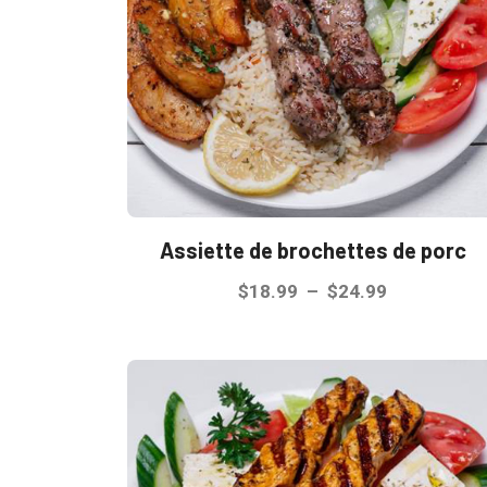
Assiette de brochettes de porc
Plage
$
18.99
–
$
24.99
de
Ce
prix :
produit
$18.99
a
à
plusieurs
$24.99
variations.
Les