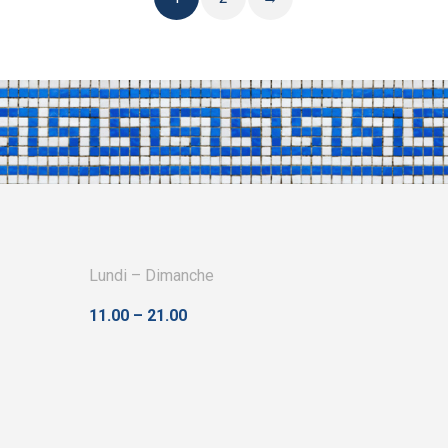
$32.50
variations.
Les
options
peuvent
être
choisies
sur
la
page
du
Lundi – Dimanche
produit
11.00 – 21.00