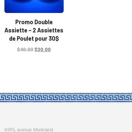
Promo Double
Assiette – 2 Assiettes
de Poulet pour 30$
Le
Le
$
40.00
$
30.00
prix
prix
initial
actuel
était :
est :
$40.00.
$30.00.
6995, avenue Monkland