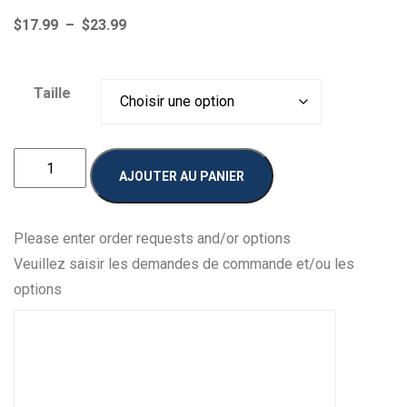
Plage
$
17.99
–
$
23.99
de
prix :
Taille
$17.99
à
$23.99
quantité
AJOUTER AU PANIER
de
Pikilia
Please enter order requests and/or options
Veuillez saisir les demandes de commande et/ou les
options